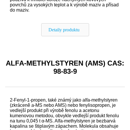
povrchů za vysokých teplot a k výrobě maziv a přísad
do maziv.
Detaily produktu
ALFA-METHYLSTYREN (AMS) CAS:
98-83-9
2-Fenyl-1-propen, také známý jako alfa-methylstyren
(zkráceně a-MS nebo AMS) nebo fenylisopropen, je
vedlejší produkt při výrobě fenolu a acetonu
kumenovou metodou, obvykle vedlejší produkt fenolu
na tunu 0,045 t α-MS. Alfa-methylstyren je bezbarvá
kapalina se štiplavým zápachem. Molekula obsahuje