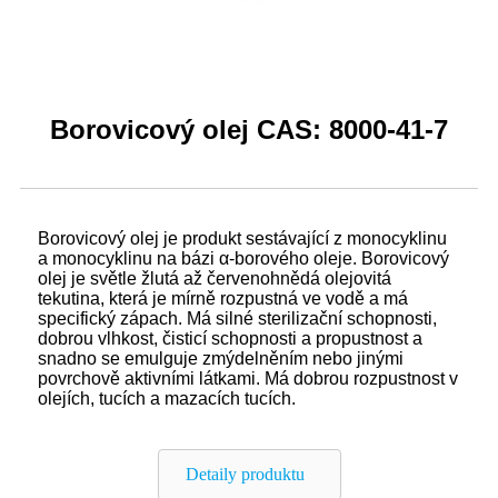
Borovicový olej CAS: 8000-41-7
Borovicový olej je produkt sestávající z monocyklinu
a monocyklinu na bázi α-borového oleje. Borovicový
olej je světle žlutá až červenohnědá olejovitá
tekutina, která je mírně rozpustná ve vodě a má
specifický zápach. Má silné sterilizační schopnosti,
dobrou vlhkost, čisticí schopnosti a propustnost a
snadno se emulguje zmýdelněním nebo jinými
povrchově aktivními látkami. Má dobrou rozpustnost v
olejích, tucích a mazacích tucích.
Detaily produktu