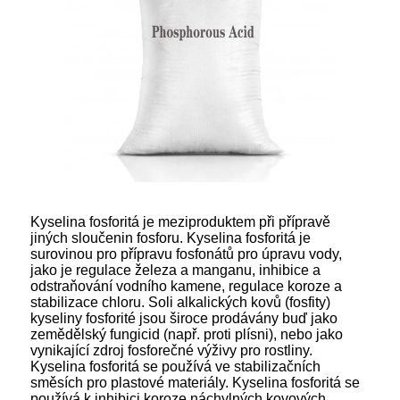
Kyselina fosforitá je meziproduktem při přípravě
jiných sloučenin fosforu. Kyselina fosforitá je
surovinou pro přípravu fosfonátů pro úpravu vody,
jako je regulace železa a manganu, inhibice a
odstraňování vodního kamene, regulace koroze a
stabilizace chloru. Soli alkalických kovů (fosfity)
kyseliny fosforité jsou široce prodávány buď jako
zemědělský fungicid (např. proti plísni), nebo jako
vynikající zdroj fosforečné výživy pro rostliny.
Kyselina fosforitá se používá ve stabilizačních
směsích pro plastové materiály. Kyselina fosforitá se
používá k inhibici koroze náchylných kovových