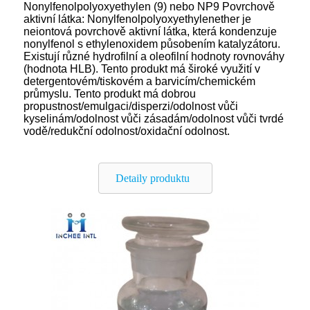
Nonylfenolpolyoxyethylen (9) nebo NP9 Povrchově
aktivní látka: Nonylfenolpolyoxyethylenether je
neiontová povrchově aktivní látka, která kondenzuje
nonylfenol s ethylenoxidem působením katalyzátoru.
Existují různé hydrofilní a oleofilní hodnoty rovnováhy
(hodnota HLB). Tento produkt má široké využití v
detergentovém/tiskovém a barvicím/chemickém
průmyslu. Tento produkt má dobrou
propustnost/emulgaci/disperzi/odolnost vůči
kyselinám/odolnost vůči zásadám/odolnost vůči tvrdé
vodě/redukční odolnost/oxidační odolnost.
Detaily produktu