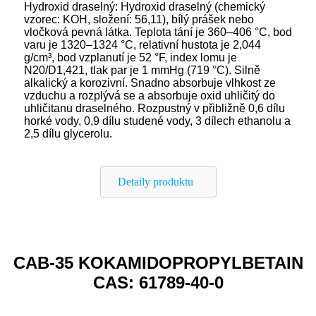
Hydroxid draselný: Hydroxid draselný (chemický
vzorec: KOH, složení: 56,11), bílý prášek nebo
vločková pevná látka. Teplota tání je 360–406 °C, bod
varu je 1320–1324 °C, relativní hustota je 2,044
g/cm³, bod vzplanutí je 52 °F, index lomu je
N20/D1,421, tlak par je 1 mmHg (719 °C). Silně
alkalický a korozivní. Snadno absorbuje vlhkost ze
vzduchu a rozplývá se a absorbuje oxid uhličitý do
uhličitanu draselného. Rozpustný v přibližně 0,6 dílu
horké vody, 0,9 dílu studené vody, 3 dílech ethanolu a
2,5 dílu glycerolu.
Detaily produktu
CAB-35 KOKAMIDOPROPYLBETAIN
CAS: 61789-40-0