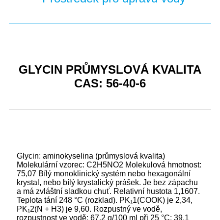
GLYCIN PRŮMYSLOVÁ KVALITA
CAS: 56-40-6
Glycin: aminokyselina (průmyslová kvalita)
Molekulární vzorec: C2H5NO2 Molekulová hmotnost:
75,07 Bílý monoklinický systém nebo hexagonální
krystal, nebo bílý krystalický prášek. Je bez zápachu
a má zvláštní sladkou chuť. Relativní hustota 1,1607.
Teplota tání 248 °C (rozklad). PK₁1(COOK) je 2,34,
PK₁2(N + H3) je 9,60. Rozpustný ve vodě,
rozpustnost ve vodě: 67,2 g/100 ml při 25 °C; 39,1