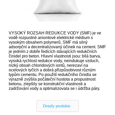
VYSOKÝ ROZSAH REDUKCE VODY (SMF) je ve
vodě rozpustné aniontové elektrické médium s
vysokým obsahem polymerů. SMF má silný
adsorpční a decentralizovaný účinek na cement. SMF
je jedním z dobře ředících stávajících redukčních
činidel pro beton. Hlavní vlastnosti jsou: bílá barva,
vysoká rychlost redukce vody, neindukuje vzduch,
nízký obsah chloridových iontů, nerezaví na
ocelových tyčích a dobrá přizpůsobivost různým
typům cementu. Po použití redukčního činidla se
výrazně zvýšila počáteční hustota a propustnost
betonu, zlepšily se konstrukční vlastnosti a
zadržování vody a optimalizovala se i údržba páry.
Detaily produktu