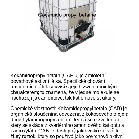
Kokamidopropylbetain (CAPB) je amfoterní
povrchově aktivní látka. Specifické chování
amfoterních látek souvisí s jejich zwitterionickým
charakterem; to znamená, že v jedné molekule se
nacházejí jak aniontové, tak kationtové struktury.
Chemické vlastnosti: Kokamidopropylbetain (CAB) je
organická sloučenina odvozená z kokosového oleje a
dimethylaminopropylaminu. Jedná se o zwitterion,
který se skládá z kvartérního amoniového kationtu a
karboxylátu. CAB je dostupný jako viskózní světle
žlutý roztok, který se používá jako povrchově aktivní