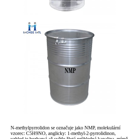
N-methylpyrrolidon se označuje jako NMP, molekulární
vzorec: C5H9NO, anglicky: 1-methyl-2-pyrrolidinon,
vzhled je bezbarvá až světle žlutá průhledná kapalina, mírně