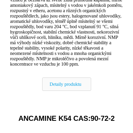
amoniakový zápach, mísitelný s vodou v jakémkoli poměru,
rozpustný v etheru, acetonu a různých organických
rozpouštědlech, jako jsou estery, halogenované uhlovodíky,
aromatické uhlovodíky, téměř úplně mísitelný se všemi
rozpouštědly, bod varu 204 °C, bod vzplanutí 91 °C, silná
hygroskopičnost, stabilní chemické vlastnosti, nekorozivní
vůči uhlíkové oceli, hliníku, mědi. Mírně korozivní. NMP
má výhody nízké viskozity, dobré chemické stability a
tepelné stability, vysoké polarity, nízké těkavosti a
neomezené mísitelnosti s vodou a mnoha organickými
rozpouštědly. NMP je mikroléčivo a povolená mezní
koncentrace ve vzduchu je 100 ppm.
Detaily produktu
ANCAMINE K54 CAS:90-72-2