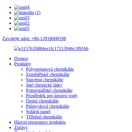
Zavolejte nám: +86-13918608198
Domov
Produkty
Polyuretanová chemikálie
Zemědělské chemikálie
Stavební chemikálie
Jiné chemické látky
Potravinářské chemikálie
Prostředek pro úpravu vody
Denní chemikálie
Průmyslová chemikálie
Solární panel
Těžební chemikálie
Hlavní prezentace produktu
Zprávy