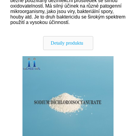
běžně používaný dezinfekční prostředek se silnou
oxidovatelností. Má silný účinek na různé patogenní
mikroorganismy, jako jsou viry, bakteriální spory,
houby atd. Je to druh baktericidu se širokým spektrem
použití a vysokou účinností.
Detaily produktu