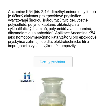
Ancamine K54 (tris-2,4,6-dimethylaminomethylfenol)
je účinný aktivátor pro epoxidové pryskyřice
vytvrzované širokou škálou typů tvrdidel, včetně
polysulfidů, polymerkaptanů, alifatických a
cykloalifatických aminů, polyamidů a amidoaminů,
dikyandiamidu a anhydridů. Aplikace Ancamine K54
jako homopolymeračního katalyzátoru pro epoxidové
pryskyřice zahrnují lepidla, elektrotechnické lití a
impregnaci a vysoce výkonné kompozity.
Detaily produktu