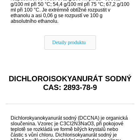
g/100 ml při 50 °C; 54,4 g/100 ml při 75 °C; 67,2 g/100
ml při 100 °C. Je extrémně obtížné rozpustit v
ethanolu a asi 0,06 g se rozpustí ve 100 g
absolutního ethanolu.
Detaily produktu
DICHLOROISOKYANURÁT SODNÝ
CAS: 2893-78-9
Dichlorokyanokyanurát sodný (DCCNA) je organická
sloučenina. Vzorec je C3Cl2N3NaO3, při pokojové
teplotě se rozkládá ve formě bílých krystalů nebo
částic s vůní chloru. Dichlorisokyanurát sodný je