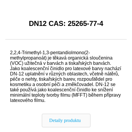
DN12 CAS: 25265-77-4
2,2,4-Trimethyl-1,3-pentandiolmono(2-
methylpropanoát) je těkavá organická sloučenina
(VOC) užitečná v barvách a tiskařských barvách.
Jako koalescenční činidlo pro latexové barvy nachází
DN-12 uplatnění v různých oblastech, včetně nátěrů,
péče o nehty, tiskařských barev, rozpouštědel pro
kosmetiku a osobní péči a změkčovadel. DN-12 se
také používá jako koalescenční činidlo ke snížení
minimální teploty tvorby filmu (MFFT) během přípravy
latexového filmu.
Detaily produktu