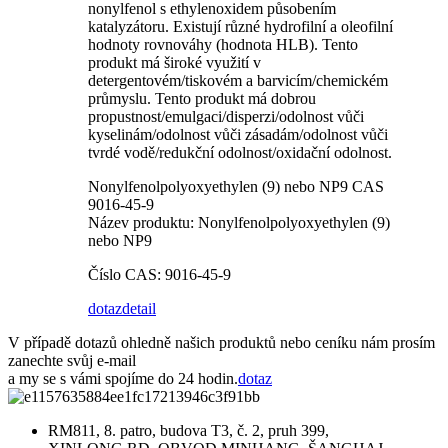
nonylfenol s ethylenoxidem působením
katalyzátoru. Existují různé hydrofilní a oleofilní
hodnoty rovnováhy (hodnota HLB). Tento
produkt má široké využití v
detergentovém/tiskovém a barvicím/chemickém
průmyslu. Tento produkt má dobrou
propustnost/emulgaci/disperzi/odolnost vůči
kyselinám/odolnost vůči zásadám/odolnost vůči
tvrdé vodě/redukční odolnost/oxidační odolnost.
Nonylfenolpolyoxyethylen (9) nebo NP9 CAS
9016-45-9
Název produktu: Nonylfenolpolyoxyethylen (9)
nebo NP9
Číslo CAS: 9016-45-9
dotaz
detail
V případě dotazů ohledně našich produktů nebo ceníku nám prosím
zanechte svůj e-mail
a my se s vámi spojíme do 24 hodin.
dotaz
RM811, 8. patro, budova T3, č. 2, pruh 399,