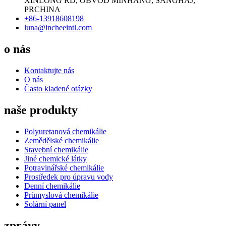
XINLONG RD, OBVOD MINHANG, ŠANGHAJ,
PRCHINA
+86-13918608198
luna@incheeintl.com
o nás
Kontaktujte nás
O nás
Často kladené otázky
naše produkty
Polyuretanová chemikálie
Zemědělské chemikálie
Stavební chemikálie
Jiné chemické látky
Potravinářské chemikálie
Prostředek pro úpravu vody
Denní chemikálie
Průmyslová chemikálie
Solární panel
zprávy