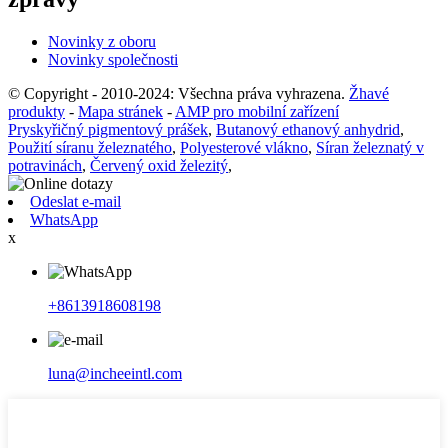
Novinky z oboru
Novinky společnosti
© Copyright - 2010-2024: Všechna práva vyhrazena.
Žhavé
produkty
-
Mapa stránek
-
AMP pro mobilní zařízení
Pryskyřičný pigmentový prášek
,
Butanový ethanový anhydrid
,
Použití síranu železnatého
,
Polyesterové vlákno
,
Síran železnatý v
potravinách
,
Červený oxid železitý
,
Odeslat e-mail
WhatsApp
x
+8613918608198
luna@incheeintl.com