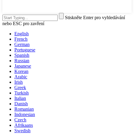
Stiskněte Enter pro vyhledávání
nebo ESC pro zavření
English
French
German
Portuguese
Spanish
Russian
Japanese
Korean
Arabic
Irish
Greek
Turkish
Italian
Danish
Romanian
Indonesian
Czech
Afrikaans
Swedish