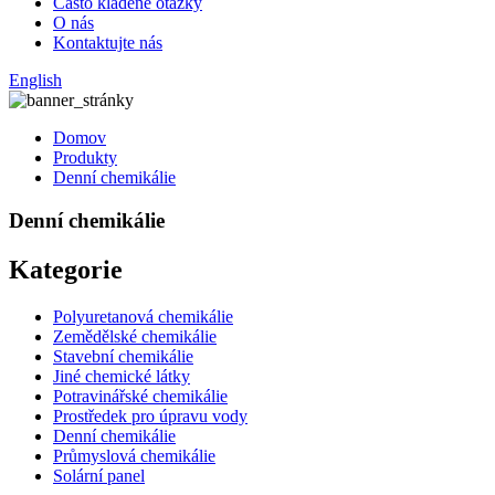
Často kladené otázky
O nás
Kontaktujte nás
English
Domov
Produkty
Denní chemikálie
Denní chemikálie
Kategorie
Polyuretanová chemikálie
Zemědělské chemikálie
Stavební chemikálie
Jiné chemické látky
Potravinářské chemikálie
Prostředek pro úpravu vody
Denní chemikálie
Průmyslová chemikálie
Solární panel