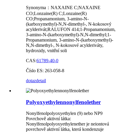
Synonyma：NAXAINE C;NAXAINE
CO;Lonzaine(R) C;Lonzaine(R)
CO;Propanamonium, 3-amino-N-
(karboxymethyl)-N,N-dimethyl-, N-kokosový
acylderivát;RALUFON 414;1-Propanamonium,
3-amino-N-(karboxymethyl)-N,N-dimethyl;1-
Propanamonium, 3-amino-N-(karboxymethyl)-
N,N-dimethyl-, N-kokosové acylderiváty,
hydroxidy, vnitřní soli
CAS:
61789-40-0
Číslo ES: 263-058-8
dotaz
detail
Polyoxyethylennonylfenolether
Nonylfenolpolyoxyethylen (9) nebo NP9
Povrchově aktivní látka:
Nonylfenolpolyoxyethylenether je neiontová
povrchově aktivní látka, která kondenzuje