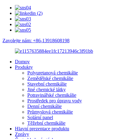
Zavolejte nám: +86-13918608198
Domov
Produkty
Polyuretanová chemikálie
Zemědělské chemikálie
Stavební chemikálie
Jiné chemické látky
Potravinářské chemikálie
Prostředek pro úpravu vody
Denní chemikálie
Průmyslová chemikálie
Solární panel
Těžební chemikálie
Hlavní prezentace produktu
Zprávy