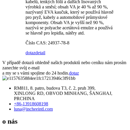
kabelů, tenkých fólií a dalších lisovaných
výrobků a směsí; obsah VA je 40 % až 90 %,
nazývaný EVA kaučuk, který se používá hlavně
pro pryž, kabely a automobilové průmyslové
komponenty. Obsah VA je vyšší než 90 %,
nazývá se polyache acetátová emulze a používá
se hlavně pro lepidla, nátěry atd.
Číslo CAS: 24937-78-8
dotaz
detail
V případě dotazů ohledně našich produktů nebo ceníku nám prosím
zanechte svůj e-mail
a my se s vámi spojíme do 24 hodin.
dotaz
RM811, 8. patro, budova T3, č. 2, pruh 399,
XINLONG RD, OBVOD MINHANG, ŠANGHAJ,
PRCHINA
+86-13918608198
luna@incheeintl.com
o nás