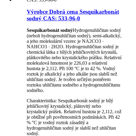
Výrobce Dobrá cena Sesquikarbonát
sodný CAS: 533-96-0
Sesquikarbonát sodný
Hydrogenuhličitan sodný
(neboli hydrogenuhličitan sodný), semi-alkalický,
a jeho molekulární vzorec je NA2CO3 ·
NAHCO3 · 2H2O. Hydrogenuhličitan sodný je
chemická látka z bílých jehličkovitých krystalů,
plátkovitého nebo krystalického prášku. Relativní
molekulová hmotnost je 226,03 a relativní
hustota je 2,112. Při 100 °C je to 42 %. Vodný
roztok je alkalický a jeho alkálie jsou slabší než
uhličitan sodný. Je tvořen určitým poměrem
roztoku uhličitanu sodného a hydrogenuhličitanu
sodného.
Charakteristika: Sesquikarbonát sodný je bílý
jehličkovitý krystalický, plátovitý nebo
krystalický prášek. Relativní hustota je 2,112, což
je obtížné při povětrnostních podmínkách. Při 42
% °C je vodný roztok zásaditý a
hydrogenuhličitan sodný je slabší než uhličitan
sodný.