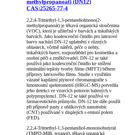
methylpropanoát) (DN12)
CAS:25265-77-4
2,2,4-Trimethyl-1,3-pentandiolmono(2-
methylpropanoát) je těkavá organická sloučenina
(VOC), která je užitečná v barvách a tiskařských
barvách. Jako koalescenční činidlo pro latexové
barvy nachází DN-12 uplatnění v různých
oblastech, včetně nátěrů, péče o nehty,
tiskařských barev, rozpouštědel pro kosmetiku a
osobní péči a změkčovadel. DN-12 se také
používá jako koalescenční činidlo ke snížení
minimální teploty tvorby filmu (MFFT) během
přípravy latexového filmu. Studie s využitím
vázané kapilární plynové chromatografie s
hmotnostní spektrometrií (HRGC-MS) potvrdila
jeho detekci ve vzorcích potravin balených v
polypropylenu1. DN-12 se také používá ve
farmaceutickém průmyslu. DN-12 lze dále použít
při přípravě pasty z uhlíkových nanotrubic
(CNT) používané v displejích s emisní polem
(FED).
2,2,4-Trimethyl-1,3-pentandiol-monoisobutyrát
(TMPD-MIB, texanol), těkavá organická