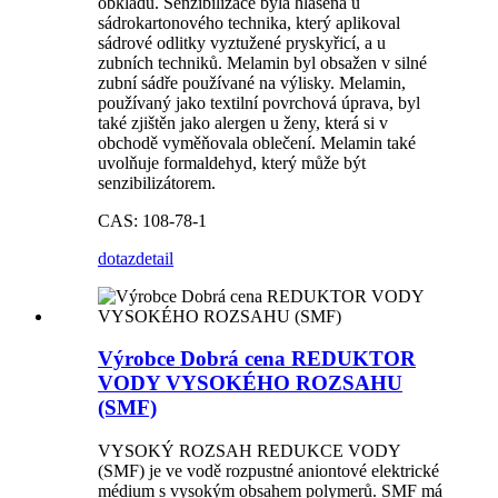
obkladů. Senzibilizace byla hlášena u
sádrokartonového technika, který aplikoval
sádrové odlitky vyztužené pryskyřicí, a u
zubních techniků. Melamin byl obsažen v silné
zubní sádře používané na výlisky. Melamin,
používaný jako textilní povrchová úprava, byl
také zjištěn jako alergen u ženy, která si v
obchodě vyměňovala oblečení. Melamin také
uvolňuje formaldehyd, který může být
senzibilizátorem.
CAS: 108-78-1
dotaz
detail
Výrobce Dobrá cena REDUKTOR
VODY VYSOKÉHO ROZSAHU
(SMF)
VYSOKÝ ROZSAH REDUKCE VODY
(SMF) je ve vodě rozpustné aniontové elektrické
médium s vysokým obsahem polymerů. SMF má