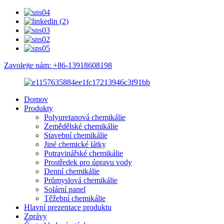
Zavolejte nám: +86-13918608198
Domov
Produkty
Polyuretanová chemikálie
Zemědělské chemikálie
Stavební chemikálie
Jiné chemické látky
Potravinářské chemikálie
Prostředek pro úpravu vody
Denní chemikálie
Průmyslová chemikálie
Solární panel
Těžební chemikálie
Hlavní prezentace produktu
Zprávy