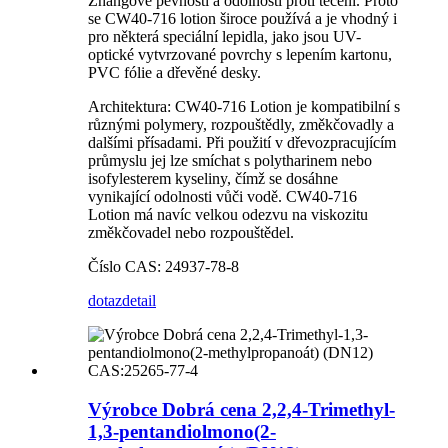
Zhangově pevnosti a odolností proti tečení. Proto
se CW40-716 lotion široce používá a je vhodný i
pro některá speciální lepidla, jako jsou UV-
optické vytvrzované povrchy s lepením kartonu,
PVC fólie a dřevěné desky.
Architektura: CW40-716 Lotion je kompatibilní s
různými polymery, rozpouštědly, změkčovadly a
dalšími přísadami. Při použití v dřevozpracujícím
průmyslu jej lze smíchat s polytharinem nebo
isofylesterem kyseliny, čímž se dosáhne
vynikající odolnosti vůči vodě. CW40-716
Lotion má navíc velkou odezvu na viskozitu
změkčovadel nebo rozpouštědel.
Číslo CAS: 24937-78-8
dotaz
detail
Výrobce Dobrá cena 2,2,4-Trimethyl-
1,3-pentandiolmono(2-