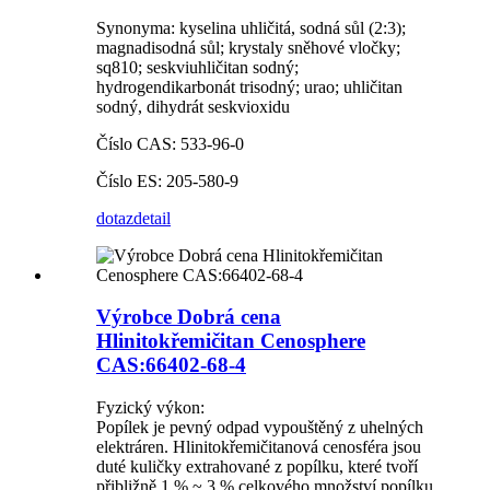
Synonyma: kyselina uhličitá, sodná sůl (2:3);
magnadisodná sůl; krystaly sněhové vločky;
sq810; seskviuhličitan sodný;
hydrogendikarbonát trisodný; urao; uhličitan
sodný, dihydrát seskvioxidu
Číslo CAS: 533-96-0
Číslo ES: 205-580-9
dotaz
detail
Výrobce Dobrá cena
Hlinitokřemičitan Cenosphere
CAS:66402-68-4
Fyzický výkon:
Popílek je pevný odpad vypouštěný z uhelných
elektráren. Hlinitokřemičitanová cenosféra jsou
duté kuličky extrahované z popílku, které tvoří
přibližně 1 % ~ 3 % celkového množství popílku.