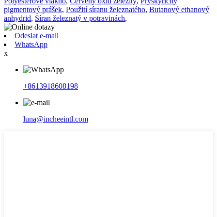
Polyesterové vlákno
,
Červený oxid železitý
,
Pryskyřičný
pigmentový prášek
,
Použití síranu železnatého
,
Butanový ethanový
anhydrid
,
Síran železnatý v potravinách
,
Odeslat e-mail
WhatsApp
x
+8613918608198
luna@incheeintl.com