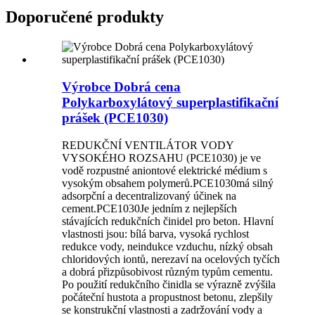
Doporučené produkty
Výrobce Dobrá cena
Polykarboxylátový superplastifikační
prášek (PCE1030)
REDUKČNÍ VENTILÁTOR VODY
VYSOKÉHO ROZSAHU (
PCE1030
) je ve
vodě rozpustné aniontové elektrické médium s
vysokým obsahem polymerů.
PCE1030
má silný
adsorpční a decentralizovaný účinek na
cement.
PCE1030
Je jedním z nejlepších
stávajících redukčních činidel pro beton. Hlavní
vlastnosti jsou: bílá barva, vysoká rychlost
redukce vody, neindukce vzduchu, nízký obsah
chloridových iontů, nerezaví na ocelových tyčích
a dobrá přizpůsobivost různým typům cementu.
Po použití redukčního činidla se výrazně zvýšila
počáteční hustota a propustnost betonu, zlepšily
se konstrukční vlastnosti a zadržování vody a