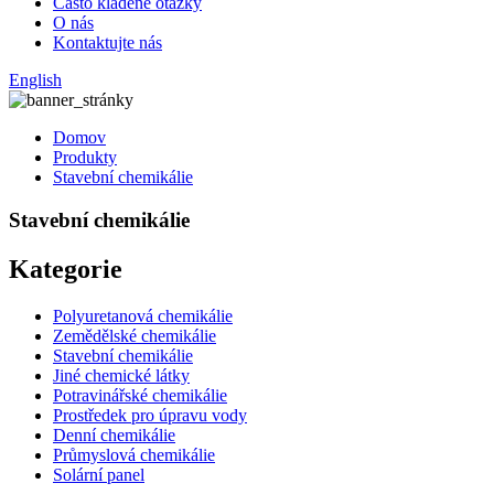
Často kladené otázky
O nás
Kontaktujte nás
English
Domov
Produkty
Stavební chemikálie
Stavební chemikálie
Kategorie
Polyuretanová chemikálie
Zemědělské chemikálie
Stavební chemikálie
Jiné chemické látky
Potravinářské chemikálie
Prostředek pro úpravu vody
Denní chemikálie
Průmyslová chemikálie
Solární panel