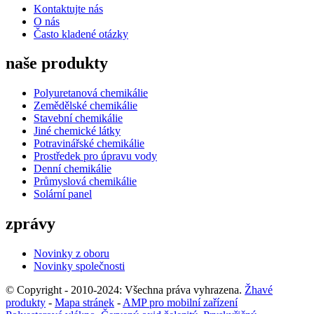
Kontaktujte nás
O nás
Často kladené otázky
naše produkty
Polyuretanová chemikálie
Zemědělské chemikálie
Stavební chemikálie
Jiné chemické látky
Potravinářské chemikálie
Prostředek pro úpravu vody
Denní chemikálie
Průmyslová chemikálie
Solární panel
zprávy
Novinky z oboru
Novinky společnosti
© Copyright - 2010-2024: Všechna práva vyhrazena.
Žhavé
produkty
-
Mapa stránek
-
AMP pro mobilní zařízení