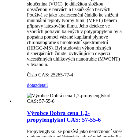
sloučenina (VOC), je důležitou složkou
obsaženou v barvách a tiskařských barvách.
Používá se jako koalescenční činidlo ke snížení
minimální teploty tvorby filmu (MFFT) během
přípravy latexového filmu. Jeho detekce ve
vzorcích potravin balených v polypropylenu byla
popsána pomocí vázané kapilární plynové
chromatografie s hmotnostní spektrometrií
(HRGC-MS). Byl studován výkon různých
dispergačních činidel ovlivňujících disperzi
vícestěnných uhlíkových nanotrubic (MWCNT)
v texanolu.
Číslo CAS: 25265-77-4
dotaz
detail
Výrobce Dobrá cena 1,2-
propylenglykol CAS: 57-55-6
Propylenglykol se používá jako nemrznoucí směs
v pivovarech a mlékárnách, při výrobě pryskyřic,