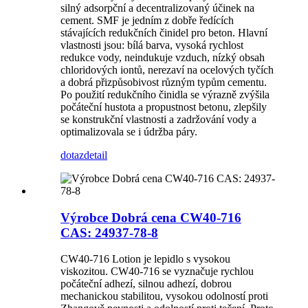
silný adsorpční a decentralizovaný účinek na
cement. SMF je jedním z dobře ředících
stávajících redukčních činidel pro beton. Hlavní
vlastnosti jsou: bílá barva, vysoká rychlost
redukce vody, neindukuje vzduch, nízký obsah
chloridových iontů, nerezaví na ocelových tyčích
a dobrá přizpůsobivost různým typům cementu.
Po použití redukčního činidla se výrazně zvýšila
počáteční hustota a propustnost betonu, zlepšily
se konstrukční vlastnosti a zadržování vody a
optimalizovala se i údržba páry.
dotaz
detail
Výrobce Dobrá cena CW40-716
CAS: 24937-78-8
CW40-716 Lotion je lepidlo s vysokou
viskozitou. CW40-716 se vyznačuje rychlou
počáteční adhezí, silnou adhezí, dobrou
mechanickou stabilitou, vysokou odolností proti