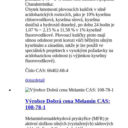
Charakteristika:
Úbytek hmotnosti plovoucích kuliček v silně
acidobazických roztocích, jako je 10% kyselina
chlorovodíková, kyselina sírová, kyselina
dusičná a hydroxid draselný, po dobu 24 hodin je
1,07 % ~ 2,15 % a 11,58 % v 1% kyselině
fluorovodíkové. Plovoucí kuličky proto mají
silnou odolnost proti korozi vůči běžným silným
kyselinám a zásadám, takže je lze použít ve
speciálních projektech s vysokými požadavky na
acidobazickou odolnost (s výjimkou kyseliny
fluorovodíkové).
Číslo CAS: 66402-68-4
dotaz
detail
Výrobce Dobrá cena Melamin CAS:
108-78-1
Melaminformaldehydová pryskyřice (MFR) je
aktivní složkou silných (vyztužených) sádrových