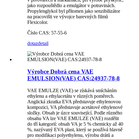
jako rozpouštědlo a emulgátor v potravinách.
Propylenglykol byl přítomen jako senzibilizátor
na pracovišti ve vývojce barevných filmů
Flexicolor.
Číslo CAS: 57-55-6
dotaz
detail
Výrobce Dobrá cena VAE
EMULSION(VAE) CAS:24937-78-8
VAE EMULZE (VAE) se získává smícháním
ethylenu a ethylacetátu v různých poměrech.
Anglická zkratka EVA představuje ethylenovou
kompozici, VA představuje acetátové ethylenové
složky. Obsah je úzce související. Podle různého
obsahu VA lze VAE EMULZE (VAE) rozdělit
do tří kategorií: obsah VA je 5 % chemicky až 40
%, nazývaný EVA plast, který se používá hlavně
pro modifikaci polyethylenu, výrobu drátů a